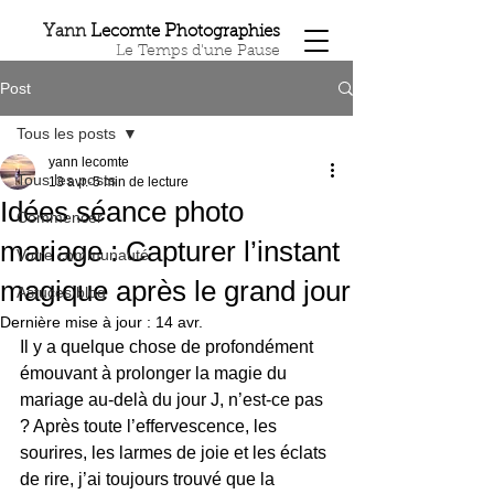
Y
L
P
ann
ecomte
hotographies
Le Temps d'une Pause
Post
Tous les posts
yann lecomte
Tous les posts
13 avr.
5 min de lecture
Idées séance photo
Commencer
mariage : Capturer l’instant
Votre communauté
magique après le grand jour
Astuces blog
Dernière mise à jour :
14 avr.
Il y a quelque chose de profondément 
émouvant à prolonger la magie du 
mariage au-delà du jour J, n’est-ce pas 
? Après toute l’effervescence, les 
sourires, les larmes de joie et les éclats 
de rire, j’ai toujours trouvé que la 