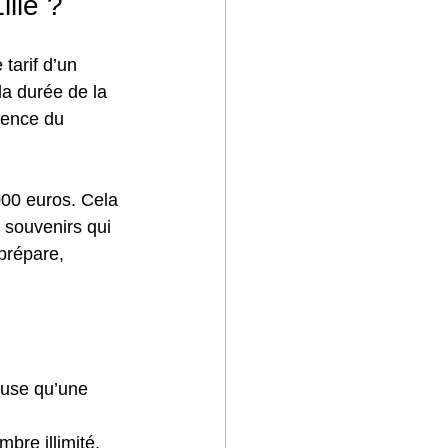
ille ?
 tarif d’un 
la durée de la 
rience du 
000 euros. Cela 
 souvenirs qui 
prépare, 
euse qu’une 
bre illimité, 