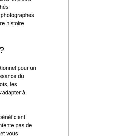
chés 
x photographes 
e histoire 
 ?
tionnel pour un 
issance du 
ts, les 
s’adapter à 
énéficient 
ntente pas de 
et vous 