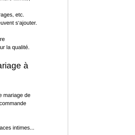
ages, etc.
euvent s’ajouter.
re 
 la qualité.
riage à 
de mariage de 
recommande 
aces intimes... 