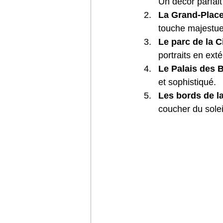
Un décor parfait
La Grand-Plac
touche majestueu
Le parc de la C
portraits en exté
Le Palais des 
et sophistiqué.
Les bords de l
coucher du solei