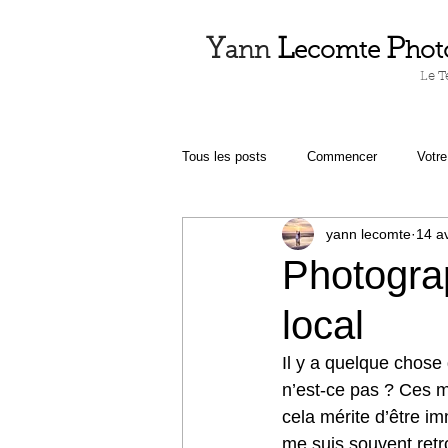
Y
L
P
ann
ecomte
hot
Le T
Tous les posts
Commencer
Votr
yann lecomte
14 av
Photograp
local
Il y a quelque chose
n’est-ce pas ? Ces m
cela mérite d’être i
me suis souvent retrou