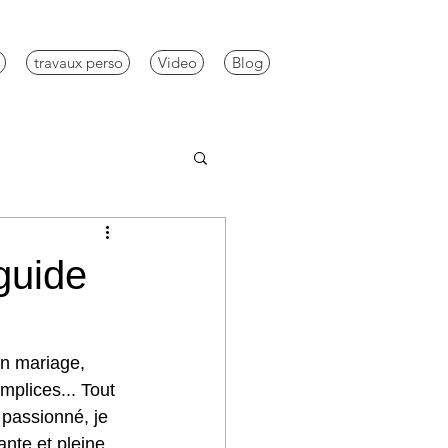
travaux perso
Video
Blog
guide
un mariage, 
plices... Tout 
 passionné, je 
ante et pleine 