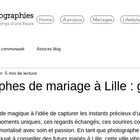
ographies
Home
A propos
Mariages
Lifestyle
emps d'une Pause
e communauté
Astuces blog
r.
5 min de lecture
hes de mariage à Lille : 
 de magique à l’idée de capturer les instants précieux d’
oments uniques, ces regards échangés, ces sourires com
mmortalisé avec soin et passion. En tant que photographe
vé à conseiller des futurs mariés à Lille, cette ville vibr