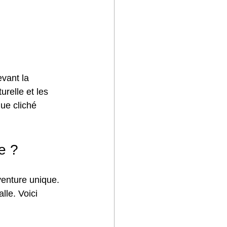
vant la 
relle et les 
ue cliché 
e ?
enture unique. 
lle. Voici 