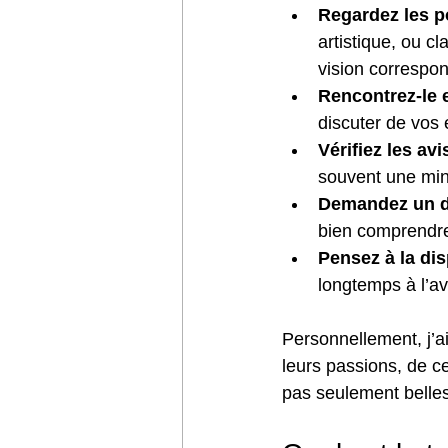
Regardez les po
artistique, ou cl
vision correspo
Rencontrez-le 
discuter de vos e
Vérifiez les a
souvent une min
Demandez un de
bien comprendre 
Pensez à la dis
longtemps à l’av
Personnellement, j’a
leurs passions, de c
pas seulement belle