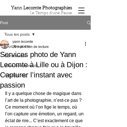
Y
L
P
ann
ecomte
hotographies
Le Temps d'une Pause
Post
Tous les posts
yann lecomte
Tous les posts
20 mai
4 min de lecture
Services photo de Yann
Commencer
Lecomte à Lille ou à Dijon :
Votre communauté
Capturer l’instant avec
Astuces blog
passion
Il y a quelque chose de magique dans 
l’art de la photographie, n’est-ce pas ? 
Ce moment où l’on fige le temps, où 
l’on capture une émotion, un regard, un 
éclat de rire... C’est exactement ce que 