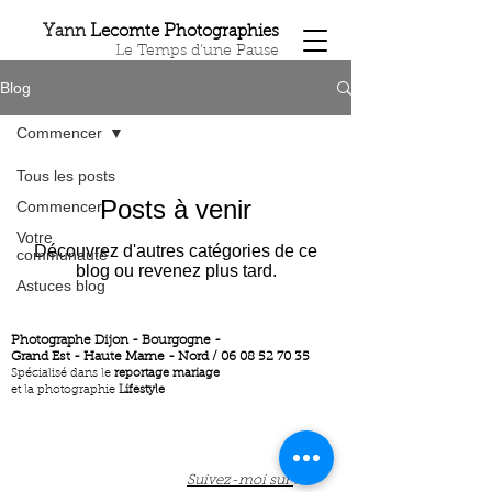
Y
L
P
ann
ecomte
hotographies
Le Temps d'une Pause
Blog
Commencer
Tous les posts
Posts à venir
Commencer
Votre
Découvrez d'autres catégories de ce
communauté
blog ou revenez plus tard.
Astuces blog
Photographe Dijon - Bourgogne -
Grand Est - Haute Marne - Nord / 06 08 52 70 35
Spécialisé dans le
r
eportage mariage
et la photographie
Lifestyle
Suivez-moi sur
: