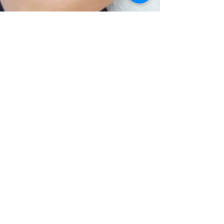
yann lecomte
31 mars 2019
1 min de lecture
MARIAGE DE CHLOE
ET HUGO
Retour sur le somptueux mariage de Chloé
et Hugo au mois de juillet dernier. J'ai eu
beaucoup de les retrouver et de prendre la
route...