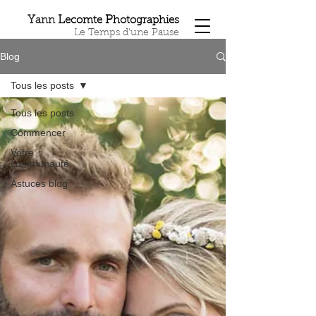
Y
L
P
ann
ecomte
hotographies
Le Temps d'une Pause
Blog
Tous les posts
Tous les posts
Commencer
Votre
communauté
Astuces blog