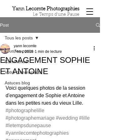
Y
L
P
ann
ecomte
hotographies
Le Temps d'une Pause
Post
Tous les posts
yann lecomte
Tous les posts
7 nov. 2018
1 min de lecture
ENGAGEMENT SOPHIE
Commencer
ET ANTOINE
Votre communauté
Astuces blog
Voici quelques photos de la session 
d'engagement de Sophie et Antoine 
dans les petites rues du vieux Lille. 
#photographelille
#photographemariage
#wedding
#lille
#letempsdunepause
#yannlecomtephotographies