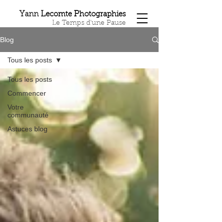
Y
L
P
ann
ecomte
hotographies
Le Temps d'une Pause
Blog
Tous les posts
Tous les posts
Commencer
Votre
communauté
Astuces blog